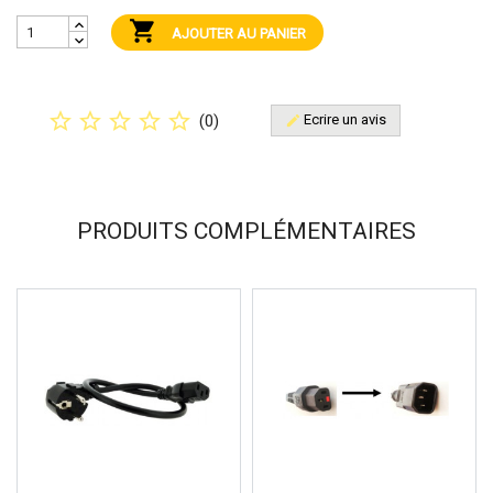

AJOUTER AU PANIER
star_border
star_border
star_border
star_border
star_border
(
0
)
Ecrire un avis
edit
PRODUITS COMPLÉMENTAIRES