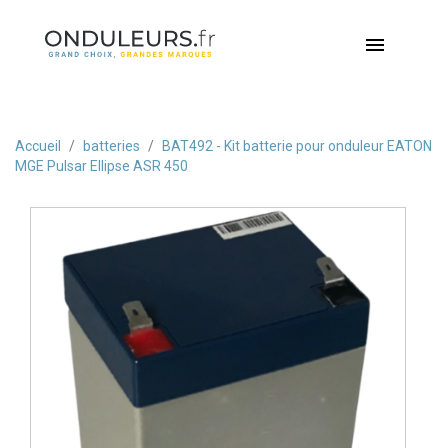

Accueil
batteries
BAT492 - Kit batterie pour onduleur EATON
MGE Pulsar Ellipse ASR 450