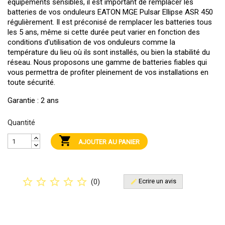
équipements sensibles, il est important de remplacer les
batteries de vos onduleurs EATON MGE Pulsar Ellipse ASR 450
régulièrement. Il est préconisé de remplacer les batteries tous
les 5 ans, même si cette durée peut varier en fonction des
conditions d'utilisation de vos onduleurs comme la
température du lieu où ils sont installés, ou bien la stabilité du
réseau. Nous proposons une gamme de batteries fiables qui
vous permettra de profiter pleinement de vos installations en
toute sécurité.
Garantie : 2 ans
Quantité

AJOUTER AU PANIER
star_border
star_border
star_border
star_border
star_border
(
0
)
Ecrire un avis
edit